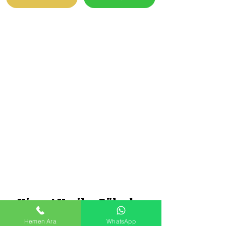
Hizmet Verilen Bölgeler
Hemen Ara
WhatsApp
Akseki
Aksu