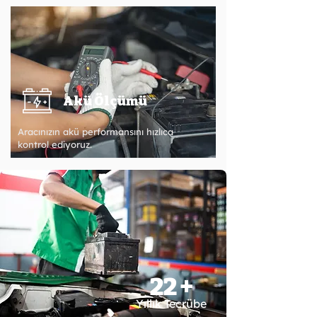
Akü Ölçümü
Aracınızın akü performansını hızlıca
kontrol ediyoruz.
22 +
Yıllık Tecrübe