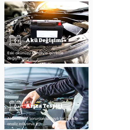
Akü Değişimi
Eski akünüzü yenisiyle güvenle
değiştiriyoruz.
Arıza Tespiti
Akünüzdeki sorunları detaylı bir şekilde
analiz ediyoruz.