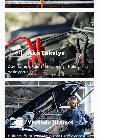
aküler sunuyoruz.
Akü Takviye
Zayıflamış aküleri tekrar çalışır hale
getiriyoruz.
Yerinde Hizmet
Bulunduğunuz yerde hizmet sağlayarak