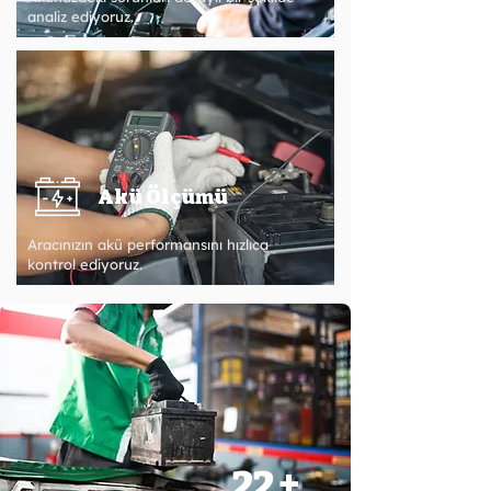
analiz ediyoruz.
Akü Ölçümü
Aracınızın akü performansını hızlıca
kontrol ediyoruz.
22 +