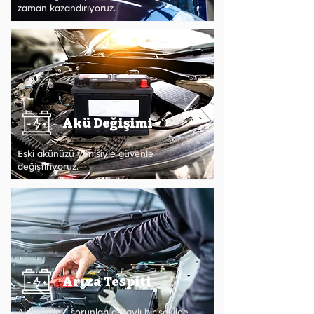
zaman kazandırıyoruz.
Akü Değişimi
Eski akünüzü yenisiyle güvenle
değiştiriyoruz.
Arıza Tespiti
Akünüzdeki sorunları detaylı bir şekilde