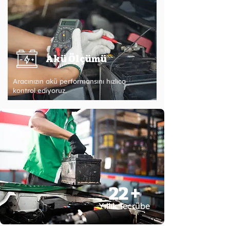
Akü Ölçümü
Aracınızın akü performansını hızlıca
kontrol ediyoruz.
22 +
Yıllık Tecrübe