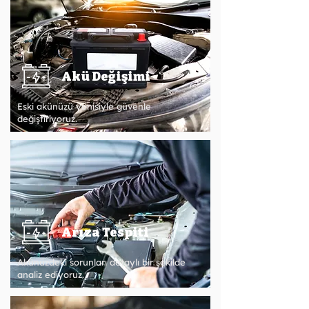
Akü Değişimi
Eski akünüzü yenisiyle güvenle
değiştiriyoruz.
Arıza Tespiti
Akünüzdeki sorunları detaylı bir şekilde
analiz ediyoruz.