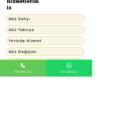
Hizmetlerim
iz
Akü Satışı
Akü Takviye
Yerinde Hizmet
Akü Değişimi
Arıza Tespiti
Hemen Ara
WhatsApp
Akü Ölçümü
Akü Dükkanı, ücretsiz akü ölçümü, arıza
tespiti ve hızlı akü değişim hizmetleriyle
aracınıza güç katıyoruz!