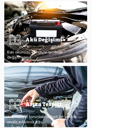
Akü Değişimi
Eski akünüzü yenisiyle güvenle
değiştiriyoruz.
Arıza Tespiti
Akünüzdeki sorunları detaylı bir şekilde
analiz ediyoruz.