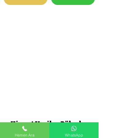
Hizmet Verilen Bölgeler
Hemen Ara
WhatsApp
Akseki
Aksu