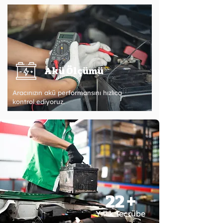
Akü Ölçümü
Aracınızın akü performansını hızlıca
kontrol ediyoruz.
22 +
Yıllık Tecrübe