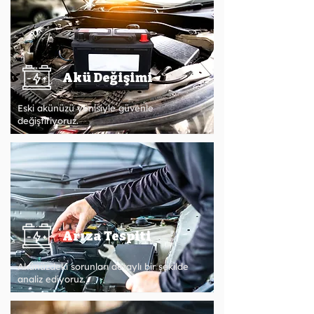
Akü Değişimi
Eski akünüzü yenisiyle güvenle
değiştiriyoruz.
Arıza Tespiti
Akünüzdeki sorunları detaylı bir şekilde
analiz ediyoruz.