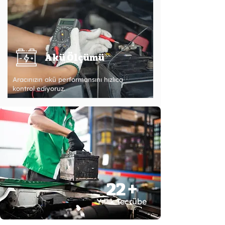
Akü Ölçümü
Aracınızın akü performansını hızlıca
kontrol ediyoruz.
22 +
Yıllık Tecrübe