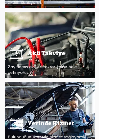
aküler sunuyoruz.
Akü Takviye
Zayıflamış aküleri tekrar çalışır hale
getiriyoruz.
Yerinde Hizmet
Bulunduğunuz yerde hizmet sağlayarak