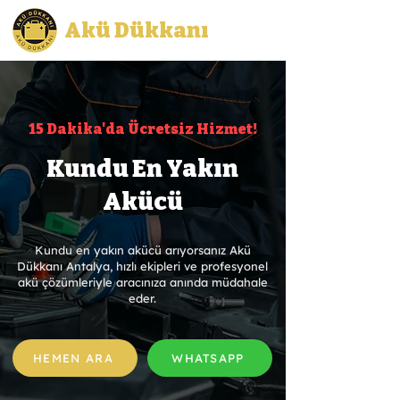
Akü Dükkanı
15 Dakika'da Ücretsiz Hizmet!
Kundu En Yakın
Akücü
Kundu en yakın akücü arıyorsanız Akü
Dükkanı Antalya, hızlı ekipleri ve profesyonel
akü çözümleriyle aracınıza anında müdahale
eder.
HEMEN ARA
WHATSAPP