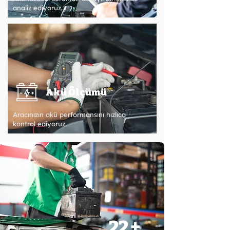
analiz ediyoruz.
Akü Ölçümü
Aracınızın akü performansını hızlıca
kontrol ediyoruz.
22 +