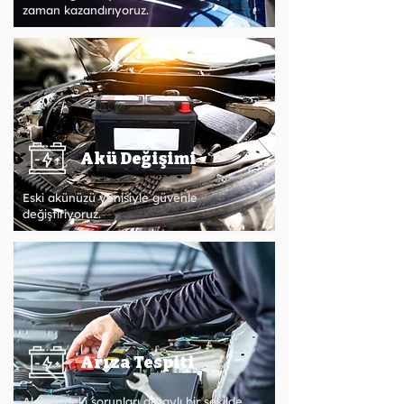
zaman kazandırıyoruz.
Akü Değişimi
Eski akünüzü yenisiyle güvenle
değiştiriyoruz.
Arıza Tespiti
Akünüzdeki sorunları detaylı bir şekilde