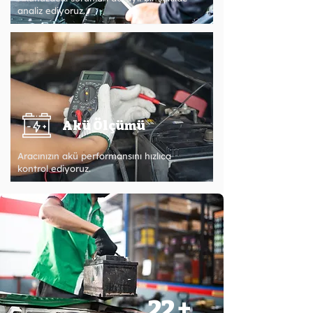
analiz ediyoruz.
Akü Ölçümü
Aracınızın akü performansını hızlıca
kontrol ediyoruz.
22 +