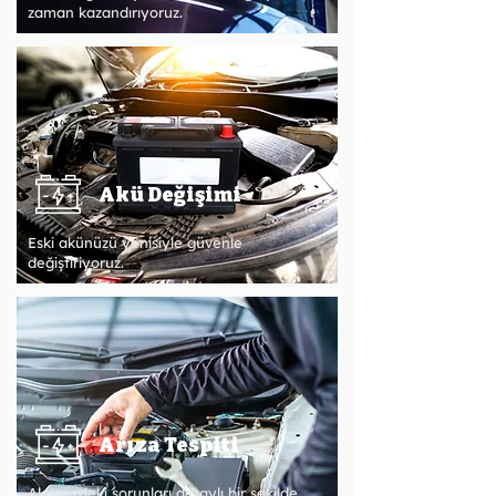
zaman kazandırıyoruz.
Akü Değişimi
Eski akünüzü yenisiyle güvenle
değiştiriyoruz.
Arıza Tespiti
Akünüzdeki sorunları detaylı bir şekilde