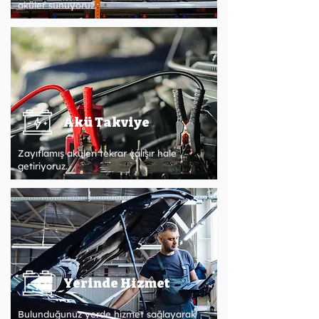
aküler sunuyoruz.
Akü Takviye
Zayıflamış aküleri tekrar çalışır hale
getiriyoruz.
Yerinde Hizmet
Bulunduğunuz yerde hizmet sağlayarak