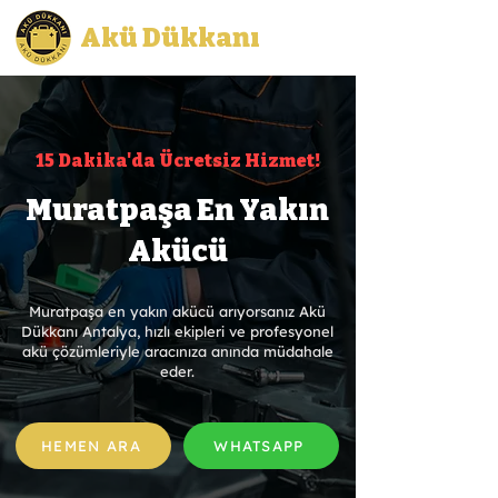
Akü Dükkanı
15 Dakika'da Ücretsiz Hizmet!
Muratpaşa En Yakın
Akücü
Muratpaşa en yakın akücü arıyorsanız Akü
Dükkanı Antalya, hızlı ekipleri ve profesyonel
akü çözümleriyle aracınıza anında müdahale
eder.
HEMEN ARA
WHATSAPP